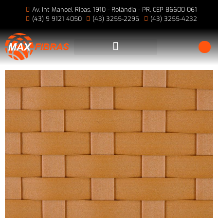
Av. Int Manoel Ribas, 1910 - Rolândia - PR, CEP 86600-061
(43) 9 9121 4050
(43) 3255-2296
(43) 3255-4232