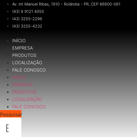
Ir
Av. Int Manoel Ribas, 1910 - Rolândia - PR, CEP 86600-061
para
(43) 9 9121 4050
o
(43) 3255-2296
conteúdo
(43) 3255-4232
INÍCIO
EMPRESA
PRODUTOS
LOCALIZAÇÃO
FALE CONOSCO
INÍCIO
EMPRESA
PRODUTOS
LOCALIZAÇÃO
FALE CONOSCO
Pesquisar