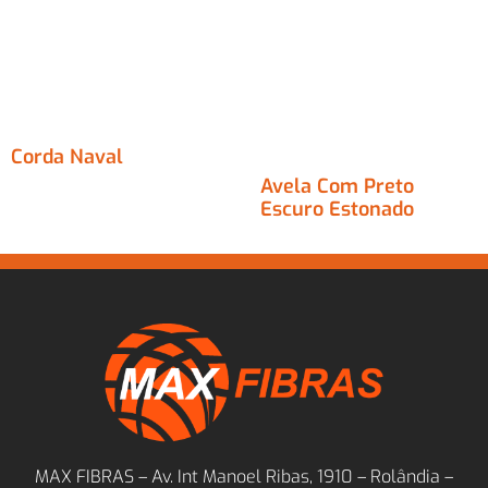
Corda Naval
Avela Com Preto
Escuro Estonado
MAX FIBRAS – Av. Int Manoel Ribas, 1910 – Rolândia –