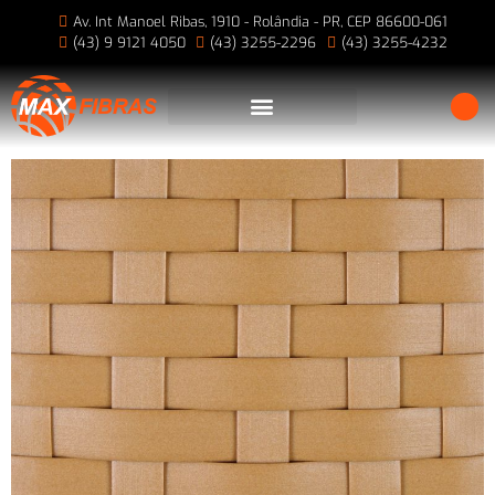
Av. Int Manoel Ribas, 1910 - Rolândia - PR, CEP 86600-061
(43) 9 9121 4050
(43) 3255-2296
(43) 3255-4232