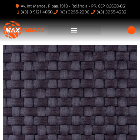
Av. Int Manoel Ribas, 1910 - Rolândia - PR, CEP 86600-061
(43) 9 9121 4050
(43) 3255-2296
(43) 3255-4232