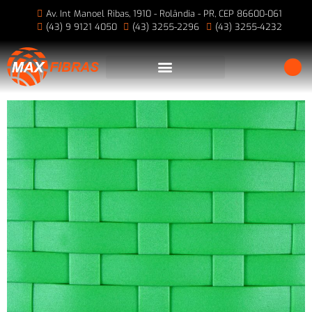
Av. Int Manoel Ribas, 1910 - Rolândia - PR, CEP 86600-061
(43) 9 9121 4050
(43) 3255-2296
(43) 3255-4232