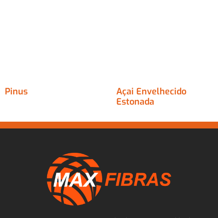
Pinus
Açai Envelhecido
Estonada