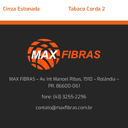
Cinza Estonada
Tabaco Corda 2
MAX FIBRAS – Av. Int Manoel Ribas, 1910 – Rolândia –
PR, 86600-061
fone: (43) 3255-2296
contato@maxfibras.com.br